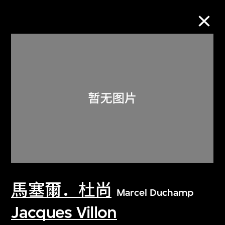
M+藏品
进一步筛选
搜索
关于M+藏品
馬塞爾．杜尚
探索世界顶级的二十及二十一世纪视觉
Marcel Duchamp
文化藏品。
Jacques Villon