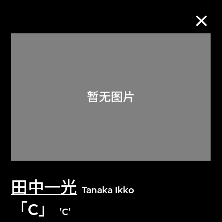
M+藏品
进一步筛选
搜索
关于M+藏品
田中一光
探索世界顶级的二十及二十一世纪视觉
Tanaka Ikko
文化藏品。
「C」
'C'