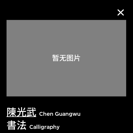
M+藏品
进一步筛选
搜索
关于M+藏品
陳光武
探索世界顶级的二十及二十一世纪视觉
Chen Guangwu
文化藏品。
書法
Calligraphy