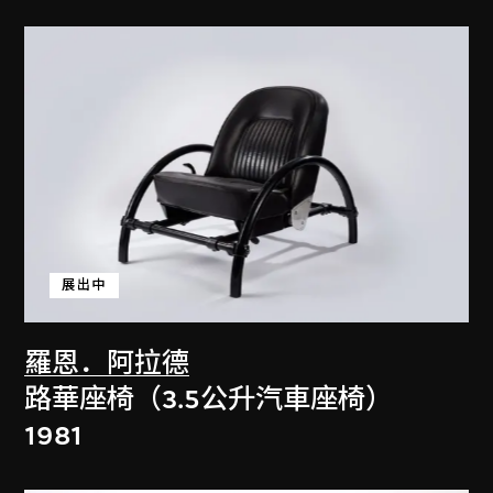
展出中
羅恩．阿拉德
路華座椅（3.5公升汽車座椅）
1981