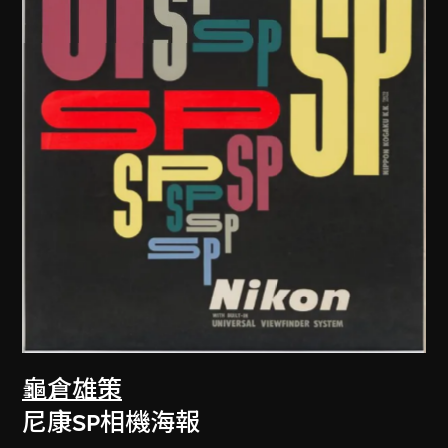
龜倉雄策
尼康SP相機海報