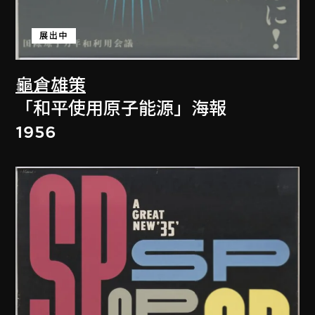
展出中
龜倉雄策
「和平使用原子能源」海報
1956