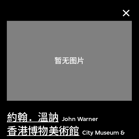
M+藏品
进一步筛选
搜索
关于M+藏品
約翰．溫訥
探索世界顶级的二十及二十一世纪视觉
John Warner
文化藏品。
香港博物美術館
City Museum &