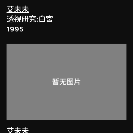
艾未未
透視研究:白宮
1995
艾未未