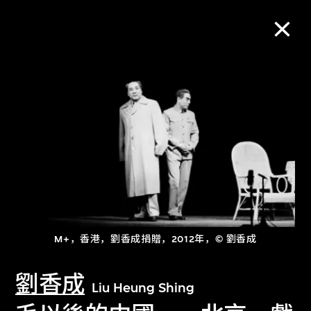
M+藏品
进一步筛选
搜索
关于M+藏品
M+，香港，劉香成捐贈，2012年，© 劉香成
探索世界顶级的二十及二十一世纪视觉
劉香成
文化藏品。
Liu Heung Shing