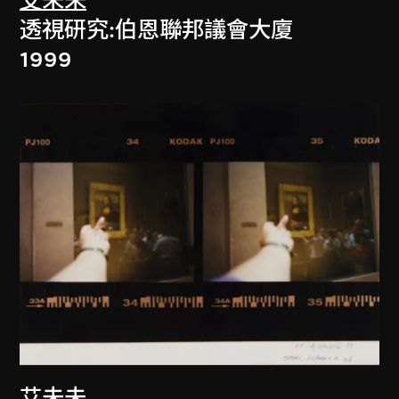
艾未未
透視研究:伯恩聯邦議會大廈
1999
艾未未