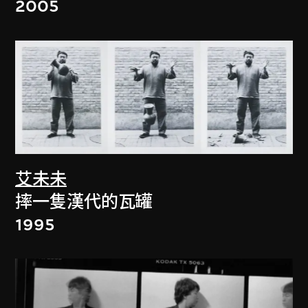
2005
艾未未
摔一隻漢代的瓦罐
1995