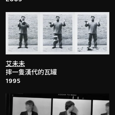
艾未未
摔一隻漢代的瓦罐
1995