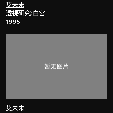
艾未未
透視研究:白宮
1995
艾未未