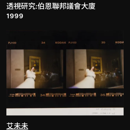
透視研究:伯恩聯邦議會大廈
1999
艾未未