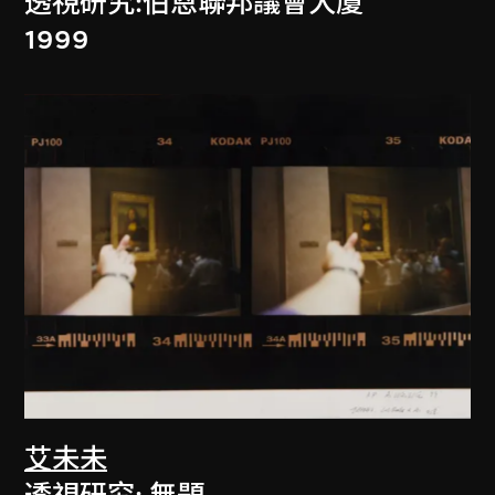
透視研究:伯恩聯邦議會大廈
1999
艾未未