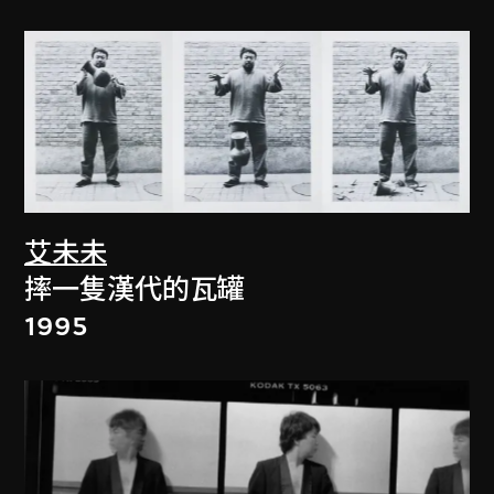
艾未未
摔一隻漢代的瓦罐
1995