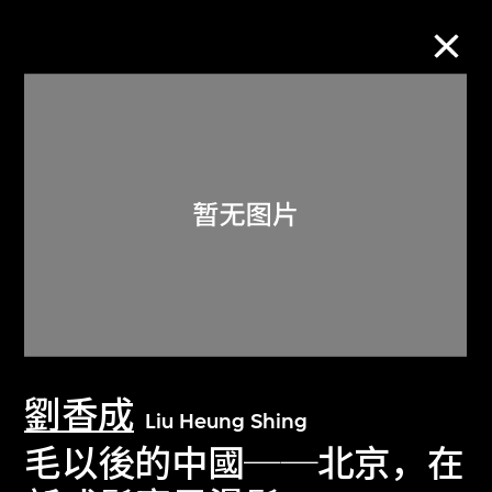
M+藏品
进一步筛选
搜索
关于M+藏品
劉香成
探索世界顶级的二十及二十一世纪视觉
Liu Heung Shing
文化藏品。
毛以後的中國──北京，在