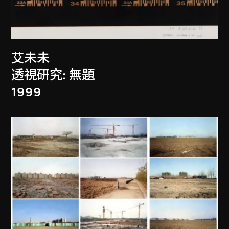
艾未未
透視研究: 無題
1999