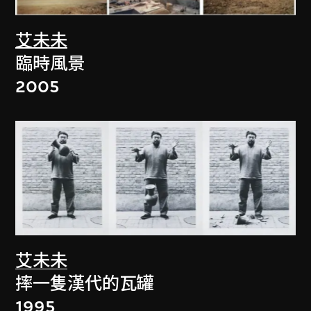
艾未未
臨時風景
2005
艾未未
摔一隻漢代的瓦罐
1995