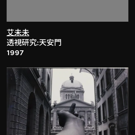
艾未未
透視研究:天安門
1997