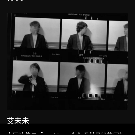
艾未未
紐約1983–1993