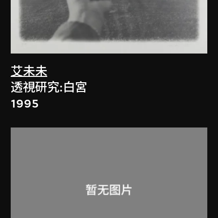
艾未未
透視研究:白宮
1995