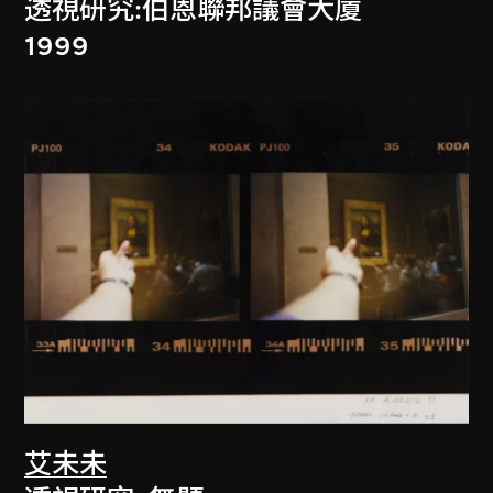
透視研究:伯恩聯邦議會大廈
1999
艾未未