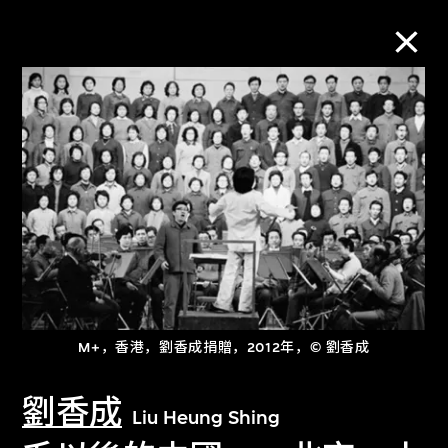
M+藏品
进一步筛选
搜索
关于M+藏品
M+，香港，劉香成捐贈，2012年，© 劉香成
探索世界顶级的二十及二十一世纪视觉
劉香成
文化藏品。
Liu Heung Shing