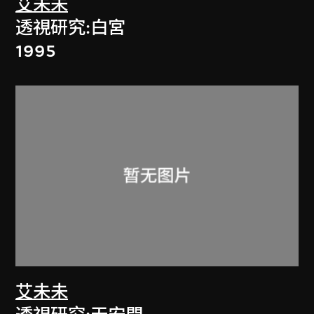
艾未未
透視研究:白宮
1995
艾未未