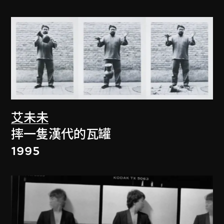
艾未未
摔一隻漢代的瓦罐
1995