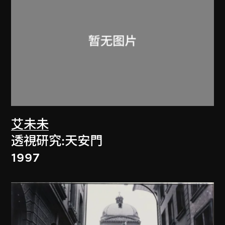
艾未未
透視研究:天安門
1997