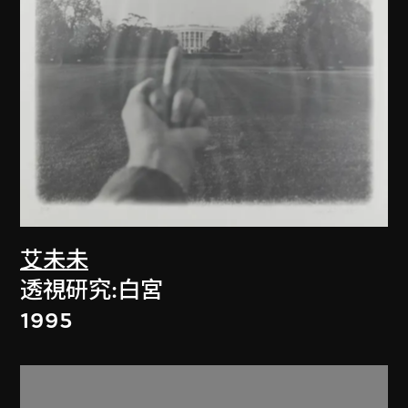
艾未未
透視研究:白宮
1995