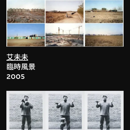
艾未未
臨時風景
2005