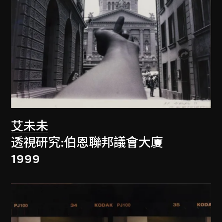
艾未未
透視研究:伯恩聯邦議會大廈
1999