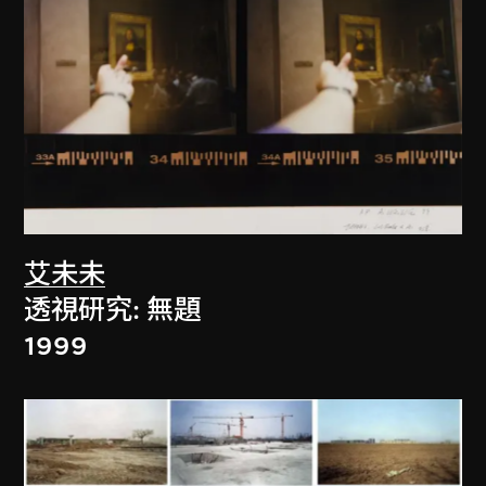
艾未未
透視研究: 無題
1999