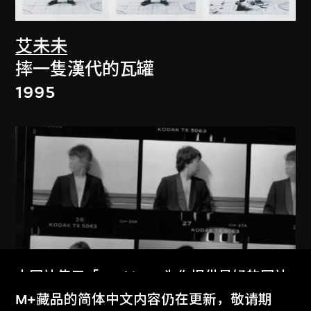
艾未未
摔一隻漢代的瓦罐
1995
本网站使用「Cookies」为你提供最好的网站
体验。
M+藏品的简体中文内容仍在更新，敬请期