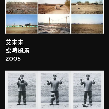
艾未未
臨時風景
2005