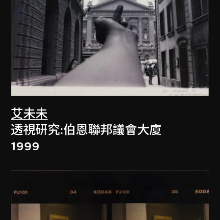
艾未未
透視研究:伯恩聯邦議會大廈
1999