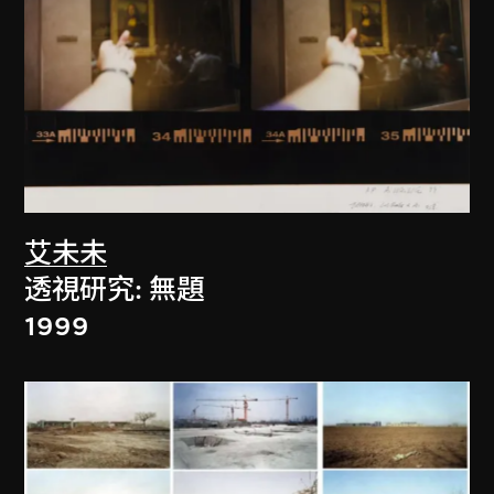
艾未未
透視研究: 無題
1999