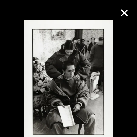
M+藏品
进一步筛选
搜索
关于M+藏品
探索世界顶级的二十及二十一世纪视觉
文化藏品。