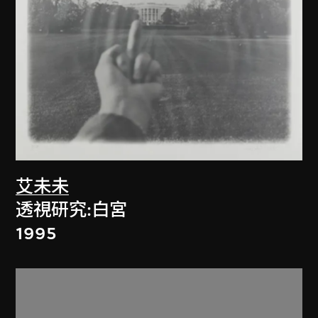
艾未未
透視研究:白宮
1995