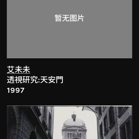
艾未未
透視研究:天安門
1997