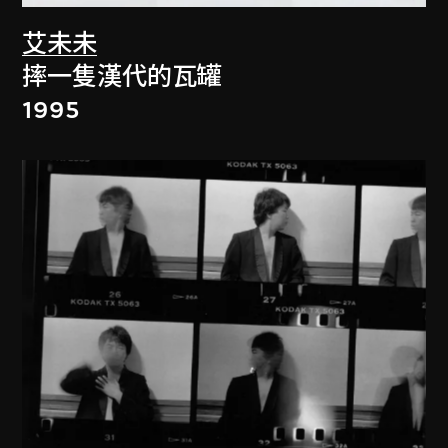
艾未未
摔一隻漢代的瓦罐
1995