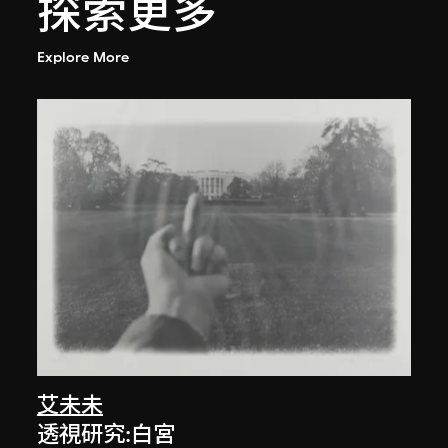
探索更多
Explore More
艾未未
透視研究:白宮