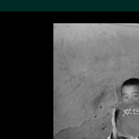
搜索M+藏品
Sea
19,052个结果
进一步筛选
关于M+藏品
探索世界顶级的二十及二十
一世纪视觉文化藏品。