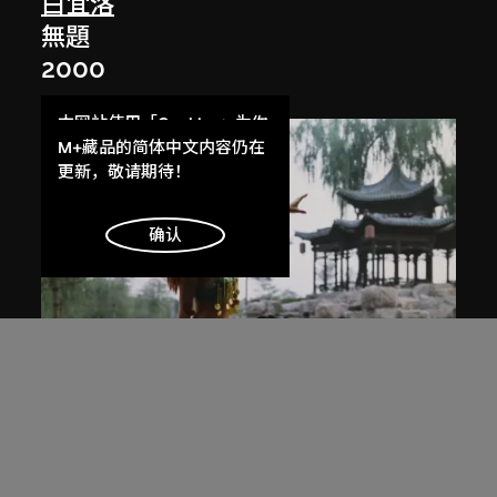
白宜洛
無題
2000
本网站使用「Cookies」为你
提供最好的网站体验。
M+藏品的简体中文内容仍在
了解更多
更新，敬请期待！
明白
确认