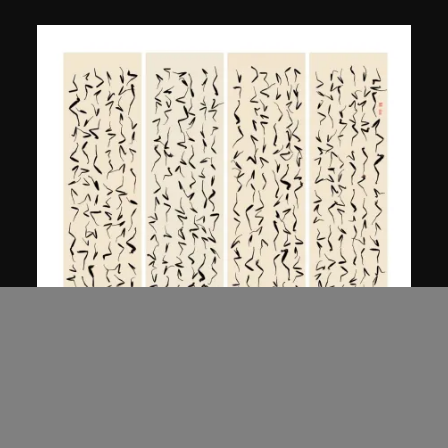
白宜洛
草書