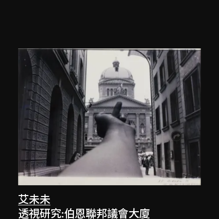
艾未未
透視研究:伯恩聯邦議會大廈