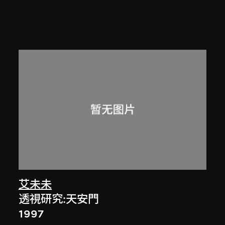
艾未未
透視研究:天安門
1997