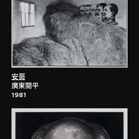
安哥
廣東開平
1981