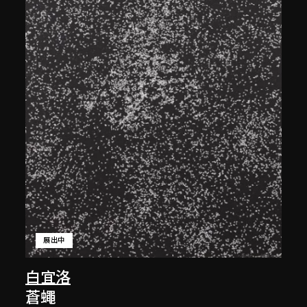
展出中
白宜洛
蒼蠅