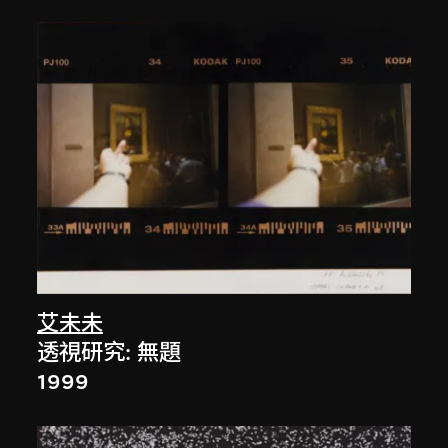
艾未未
透視研究: 無題
1999