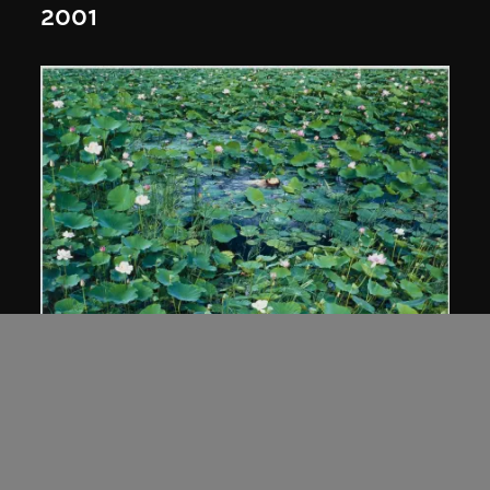
2001
蒼鑫
《天人合一》荷花系列
2002