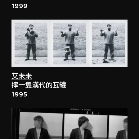
1999
艾未未
摔一隻漢代的瓦罐
1995