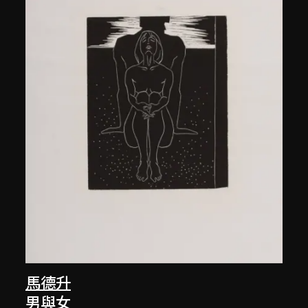
馬德升
男與女