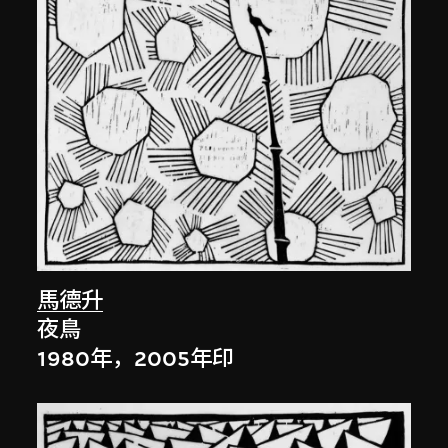
馬德升
夜鳥
1980年，2005年印