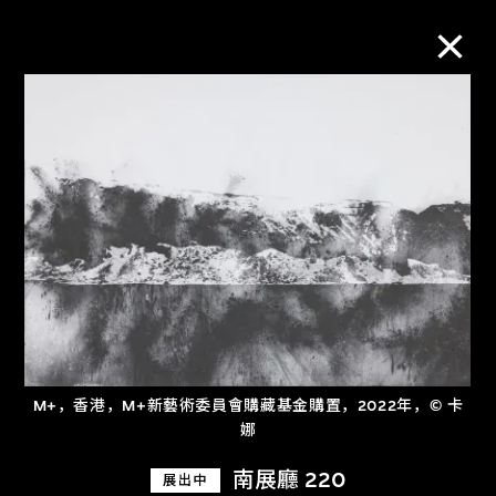
M+藏品
进一步筛选
搜索
关于M+藏品
M+，香港，M+新藝術委員會購藏基金購置，2022年，© 卡
探索世界顶级的二十及二十一世纪视觉
娜
文化藏品。
南展廳 220
展出中