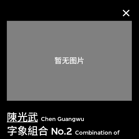
M+藏品
进一步筛选
搜索
关于M+藏品
陳光武
探索世界顶级的二十及二十一世纪视觉
Chen Guangwu
文化藏品。
字象組合 No.2
Combination of