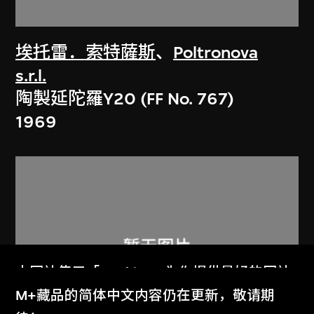
埃托雷．索特薩斯
、
Poltronova
s.r.l.
陶製延陀羅Y20 (FF No. 767)
1969
本网站使用「Cookies」为你提供最好的网站
体验。
M+藏品的简体中文内容仍在更新，敬请期