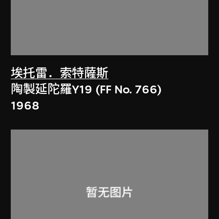
埃托雷．索特薩斯
陶製延陀羅Y19 (FF No. 766)
1968