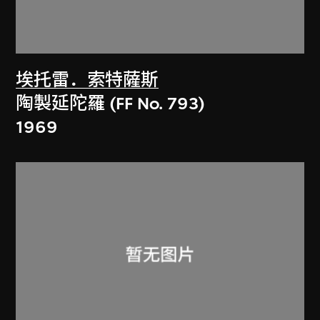
埃托雷．索特薩斯
陶製延陀羅 (FF No. 793)
1969