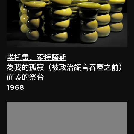
埃托雷．索特薩斯
為我的孤寂（被政治謊言吞噬之前）
而設的祭台
1968