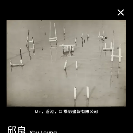
M+藏品
进一步筛选
搜索
关于M+藏品
探索世界顶级的二十及二十一世纪视觉
M+，香港，© 攝影畫報有限公司
文化藏品。
邱良
Yau Leung