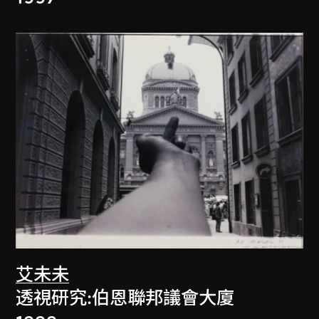
艾未未
透視研究:伯恩聯邦議會大廈