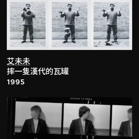
艾未未
摔一隻漢代的瓦罐
1995