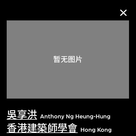
M+藏品
进一步筛选
搜索
关于M+藏品
吳享洪
探索世界顶级的二十及二十一世纪视觉
Anthony Ng Heung-Hung
文化藏品。
香港建築師學會
Hong Kong