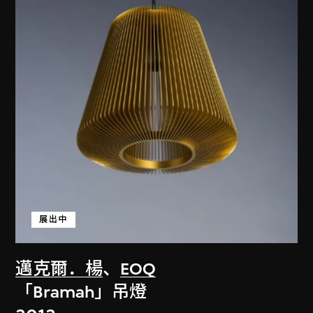
展出中
邁克爾．楊
、
EOQ
「Bramah」吊燈