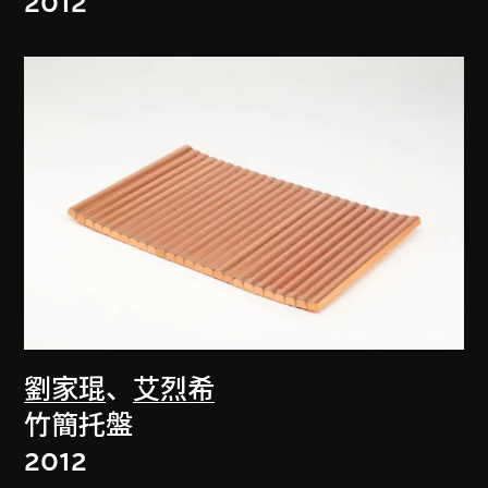
2012
劉家琨
、
艾烈希
竹簡托盤
2012