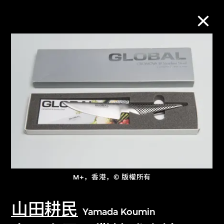
M+藏品
进一步筛选
搜索
关于M+藏品
M+，香港，© 版權所有
探索世界顶级的二十及二十一世纪视觉
文化藏品。
山田耕民
Yamada Koumin