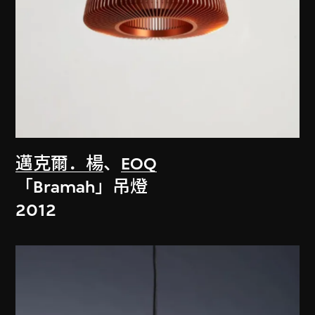
邁克爾．楊
、
EOQ
「Bramah」吊燈
2012