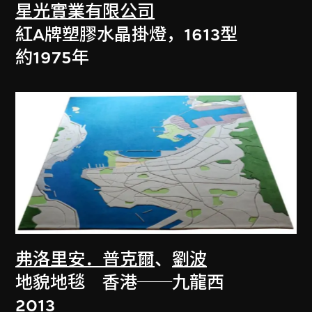
星光實業有限公司
紅A牌塑膠水晶掛燈，1613型
約1975年
弗洛里安．普克爾
、
劉波
地貌地毯 香港──九龍西
2013