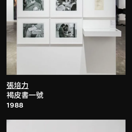
張培力
褐皮書一號
1988