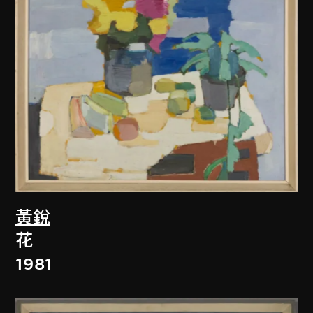
黃銳
花
1981