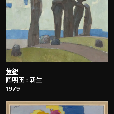
黃銳
圓明園 : 新生
1979