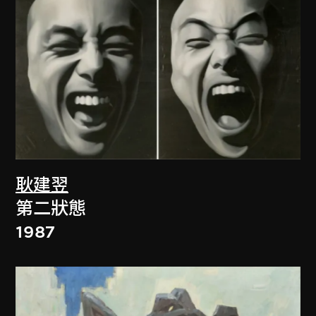
耿建翌
第二狀態
1987