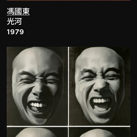
馮國東
光河
1979