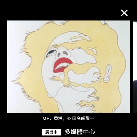
M+藏品
进一步筛选
搜索
关于M+藏品
探索世界顶级的二十及二十一世纪视觉
M+，香港，© 田名網敬一
文化藏品。
多媒體中心
展出中