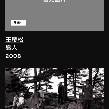
展出中
王慶松
鐵人
2008