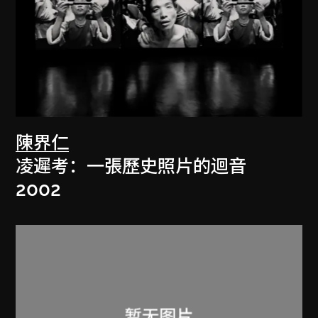
陳界仁
凌遲考：一張歷史照片的迴音
2002