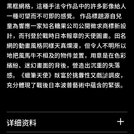
黑框網格，這種手法令作品中的許多影像給人
一種可望而不可即的感覺。 作品標題源自兒
童為響應一家知名糖果公司公開徵求商標新設
計，而刊登於戰時日本報章的天使圖畫。田名
網的動畫風格同樣天真爛漫，但令人不明所以
地把風馬牛不相及的物件並置，用意是在色彩
繽紛、迷幻畫面的背後，營造出沉重的失落
感。《蠟筆天使》既富於挑釁性又戲謔調皮，
充分體現了戰後日本波普藝術中蘊含的緊張。
详细资料