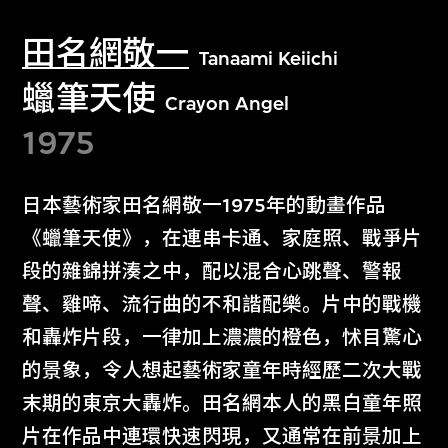
田名網敬一
Tanaami Keiichi
蠟筆天使
Crayon Angel
1975
日本藝術家田名網敬一1975年的動畫作品
《蠟筆天使》，在連串卡通、家庭照、戰爭片
段的雜錦拼湊之中，配以混合心跳聲、警報
聲、雞啼、流行曲的不和諧配樂。片中的戰機
和轟炸片段，一律加上濃濃的橙色，怵目驚心
的景象，令人想起藝術家童年時經歷二次大戰
末期的東京大轟炸。田名網本人的黑白童年照
片在作品中連環快速閃現，又通常在前景加上