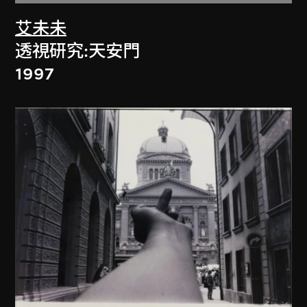
艾未未
透視研究:天安門
1997