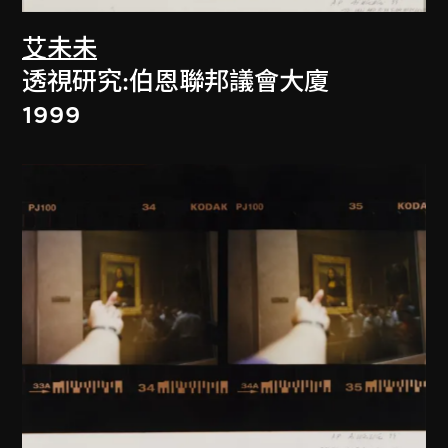
艾未未
透視研究:伯恩聯邦議會大廈
1999