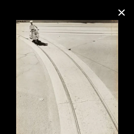
M+藏品
进一步筛选
搜索
关于M+藏品
探索世界顶级的二十及二十一世纪视觉
文化藏品。