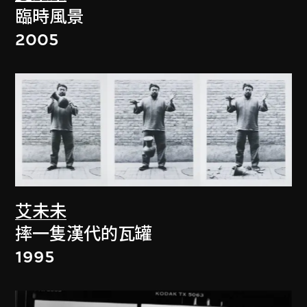
臨時風景
2005
艾未未
摔一隻漢代的瓦罐
1995