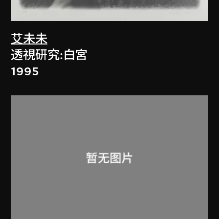
艾未未
透視研究:白宮
1995