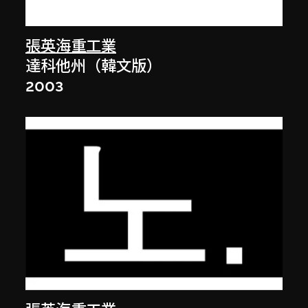
張英海重工業
達科他州（韓文版）
2003