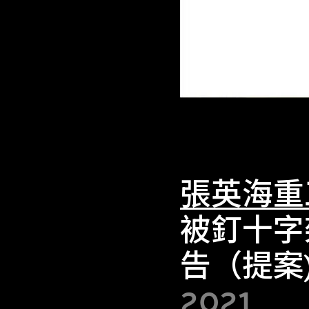
張英海重
被釘十字
告（提案
2021