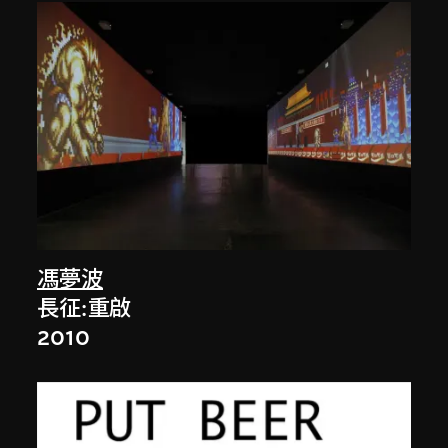
馮夢波
長征:重啟
2010