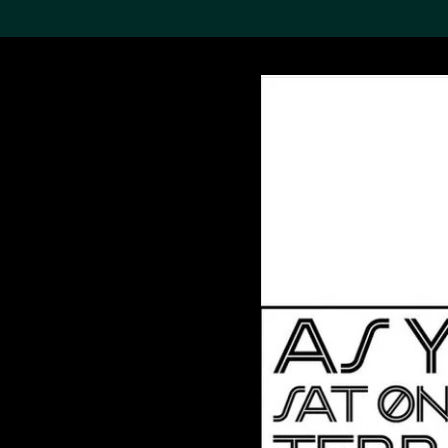
搜索M+藏品
Sea
19,052个结果
进一步筛选
关于M+藏品
探索世界顶级的二十及二十
一世纪视觉文化藏品。