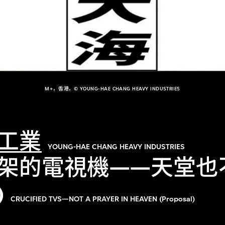
M+，香港，© YOUNG-HAE CHANG HEAVY INDUSTRIES
工業
YOUNG-HAE CHANG HEAVY INDUSTRIES
架的電視機——天堂也
)
CRUCIFIED TVS—NOT A PRAYER IN HEAVEN (Proposal)