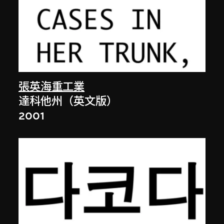
張英海重工業
達科他州（英文版）
2001