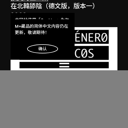
在北韓舔陰（德文版，版本一）
2003
本网站使用「Cookies」为你
提供最好的网站体验。
M+藏品的简体中文内容仍在
了解更多
更新，敬请期待！
明白
确认
張英海重工業
在北韓舔陰（西班牙文版，版本一）
2003