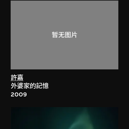
許嘉
外婆家的記憶
2009