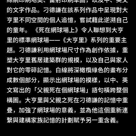
絲網印刷地契、雷射印刷草圖，以及中、英文
的文字作品。刁德謙在該系列作品中呈現對大
亨里不同空間的個人追憶，嘗試藉此逆溯自己
的童年。 《死在網球場上》令人聯想到大亨
里的標準網球場——《大亨里》系列的重要主
題。刁德謙利用網球場尺寸作為創作依據，重
塑大亨里舊居建築群的規模，以及自己與家人
對它的零碎記憶。白線將深橄欖綠色的畫布分
成數個部分，顯示出網球場的模樣，以中、英
文寫出的「父親死在個網球場」語句橫跨整個
構圖。大亨里與父親之死在刁德謙的記憶中重
疊，加強了網球場的意義，並為他這個重新連
繫與建構家族記憶的計劃賦予另一重含義。