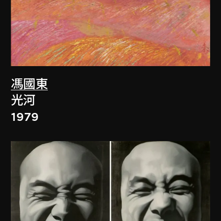
馮國東
光河
1979