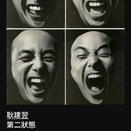
耿建翌
第二狀態