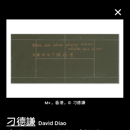
M+藏品
进一步筛选
搜索
关于M+藏品
M+，香港，© 刁德謙
探索世界顶级的二十及二十一世纪视觉
文化藏品。
刁德謙
David Diao