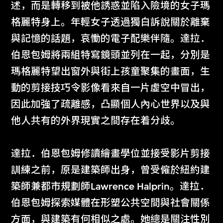
述，而是轉移到被他誘惑並陷入險境的女子瑪
格麗特身上。年輕女子透過獨白訴說關於離棄
與記憶的話題，哀慟的電子配樂伴隨。達拉．
伯恩包姆將兩組特寫鏡頭並列在一起，分別是
瑪格麗特望出窗外與街上孩童聚集的畫面，生
動的剪接技巧令影像看來自一片虛空中冒出，
因此加強了疏離感，凸顯個人內心世界以及與
他人共有的外界現實之間存在着分歧。
達拉．伯恩包姆修讀繪畫學位並接受影片剪接
訓練之前，原是建築師出身，曾受僱於紐約建
築師兼都市規劃師Lawrence Halprin。達拉．
伯恩包姆探索媒體在形塑公共空間與社會關係
方面，與建築有何相似之處。她總是關注性別