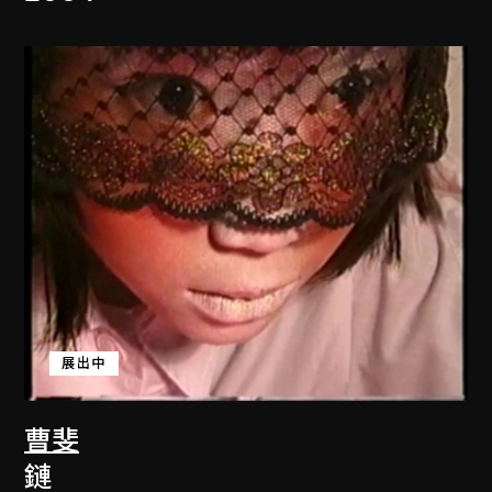
展出中
曹斐
鏈