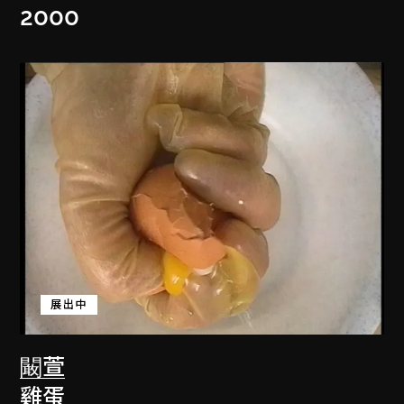
2000
展出中
闞萱
雞蛋