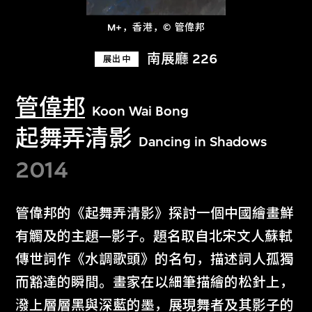
M+，香港，© 管偉邦
南展廳 226
展出中
管偉邦
Koon Wai Bong
起舞弄清影
Dancing in Shadows
2014
管偉邦的《起舞弄清影》探討一個中國繪畫鮮
有觸及的主題—影子。題名取自北宋文人蘇軾
傳世詞作《水調歌頭》的名句，描述詞人孤獨
而豁達的瞬間。畫家在以細筆描繪的松針上，
潑上層層黑與深藍的墨，展現舞者及其影子的