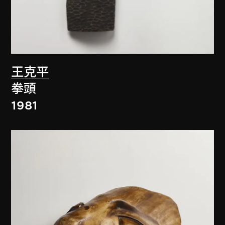
王克平
拳頭
1981