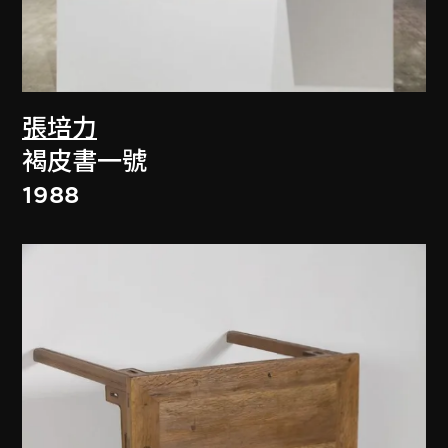
張培力
褐皮書一號
1988