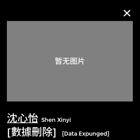
M+藏品
进一步筛选
搜索
关于M+藏品
沈心怡
探索世界顶级的二十及二十一世纪视觉
Shen Xinyi
文化藏品。
[數據刪除]
[Data Expunged]