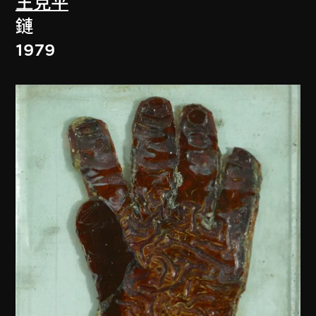
王克平
鏈
1979