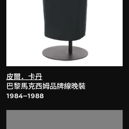
皮爾．卡丹
巴黎馬克西姆品牌線晚裝
1984–1988