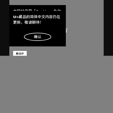
本网站使用「Cookies」为你
提供最好的网站体验。
M+藏品的简体中文内容仍在
了解更多
更新，敬请期待！
明白
确认
展出中
呂西安．埃爾韋
印度昌迪加爾高等法院
1955