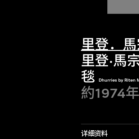
里登．馬
里登·馬
毯
Dhurries by Riten 
約1974
详细资料