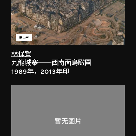
展出中
林保賢
九龍城寨──西南面鳥瞰圖
1989年，2013年印