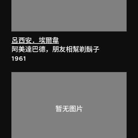
呂西安．埃爾韋
阿美達巴德，朋友相幫剃鬍子
1961