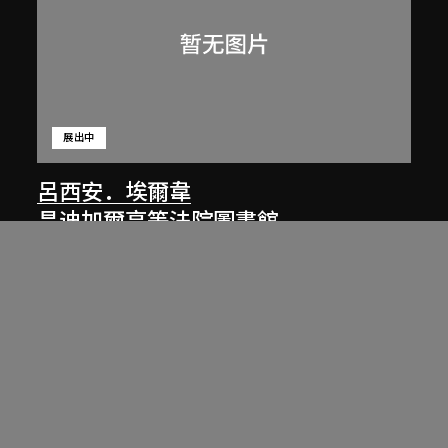
展出中
呂西安．埃爾韋
昌迪加爾高等法院圖書館
1955