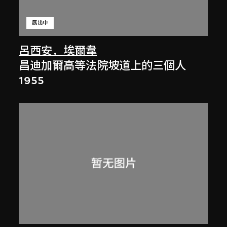
展出中
呂西安．埃爾韋
昌迪加爾高等法院坡道上的三個人
1955