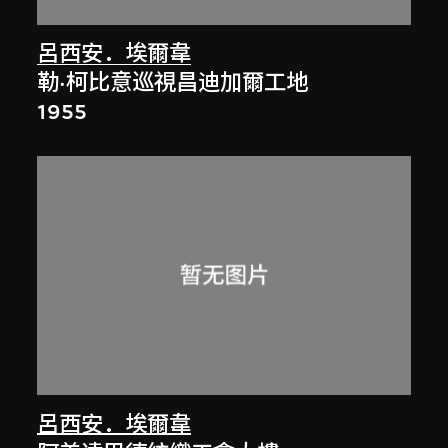
呂西安．埃爾韋
勒·柯比意巡視昌迪加爾工地
1955
呂西安．埃爾韋