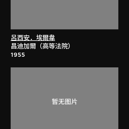
呂西安．埃爾韋
昌迪加爾（高等法院）
1955