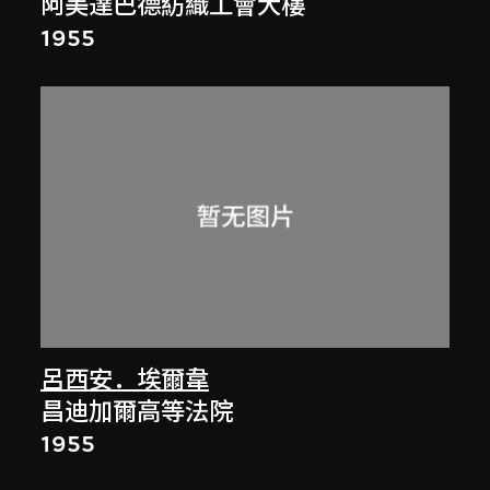
阿美達巴德紡織工會大樓
1955
呂西安．埃爾韋
昌迪加爾高等法院
1955