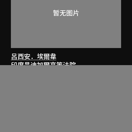
呂西安．埃爾韋
印度昌迪加爾高等法院
1955