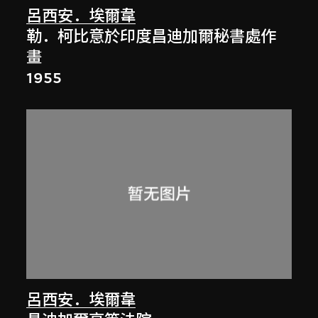
呂西安．埃爾韋
勒．柯比意於印度昌迪加爾秘書處作
畫
1955
呂西安．埃爾韋