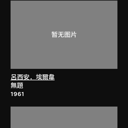
呂西安．埃爾韋
無題
1961