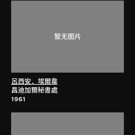
呂西安．埃爾韋
昌迪加爾秘書處
1961