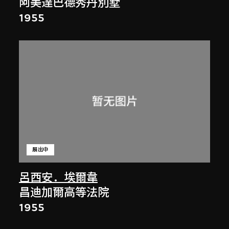
阿美達巴德秀丹別墅
1955
展出中
呂西安．埃爾韋
昌迪加爾高等法院
1955