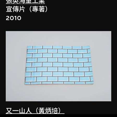
張英海重工業
宣傳片（專著）
2010
又一山人（黃炳培）