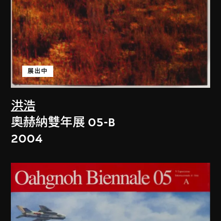
展出中
洪浩
奧赫納雙年展 05-B
2004