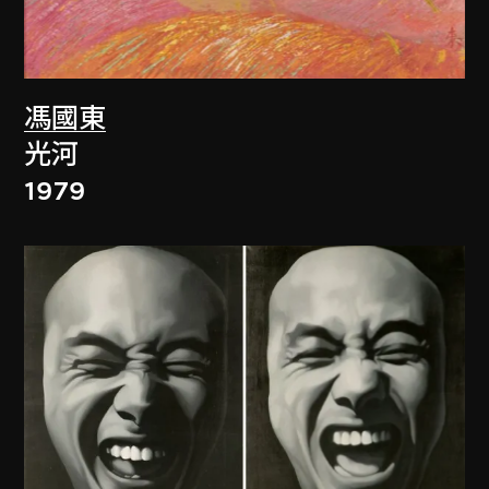
馮國東
光河
1979