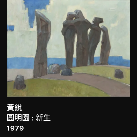
黃銳
圓明園 : 新生
1979