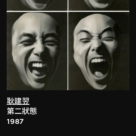
耿建翌
第二狀態
1987