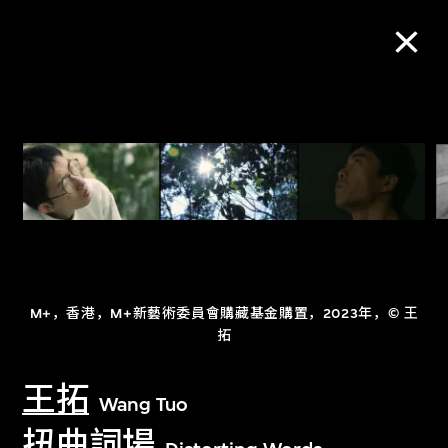
M+藏品
进一步筛选
搜索
M+，香港，M+新藝術委員會購藏基金購置，2023年，© 王
关于M+藏品
拓
探索世界顶级的二十及二十一世纪视觉
王拓
Wang Tuo
文化藏品。
扭曲詞場