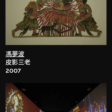
馮夢波
皮影三老
2007