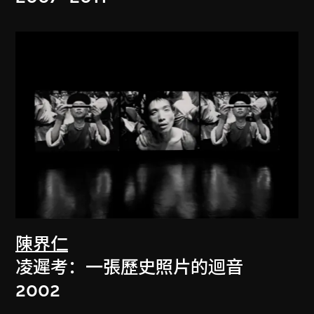
陳界仁
凌遲考：一張歷史照片的迴音
2002