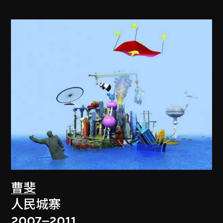
曹斐
人民城寨
2007–2011