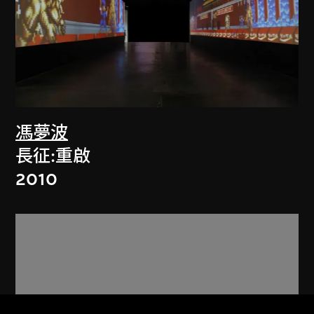
馮夢波
長征:重啟
2010