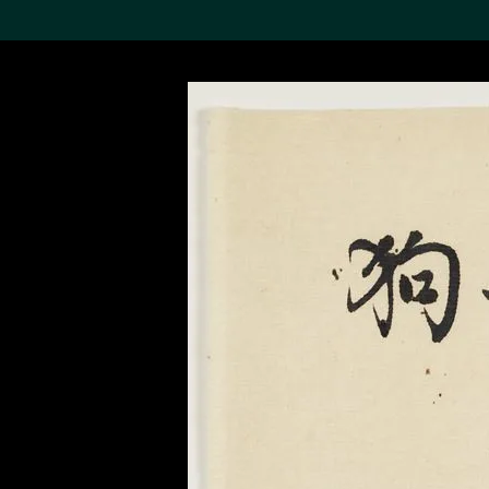
搜索M+藏品
Sea
19,052个结果
进一步筛选
关于M+藏品
探索世界顶级的二十及二十
一世纪视觉文化藏品。