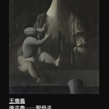
王廣義
後古典──聖母子