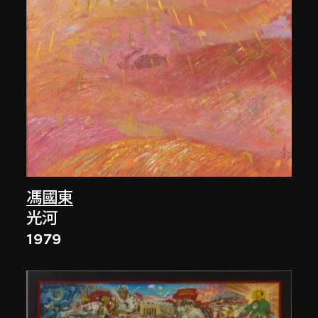
馮國東
光河
1979