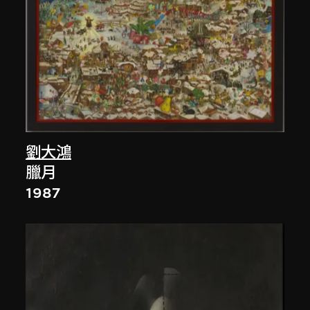
劉大鴻
臘月
1987