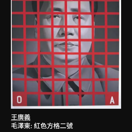
王廣義
毛澤東: 紅色方格二號