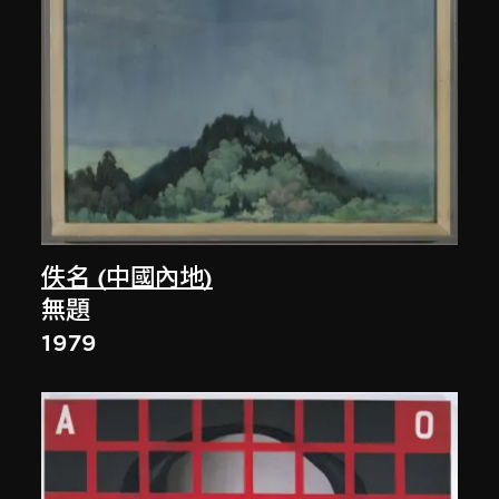
佚名 (中國內地)
無題
1979