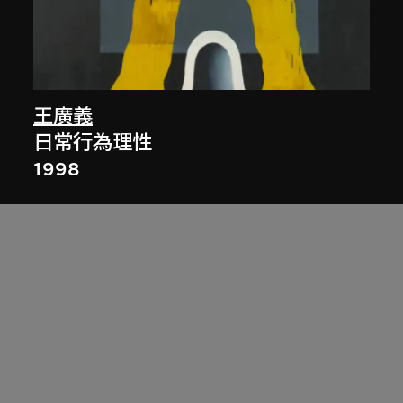
王廣義
日常行為理性
1998