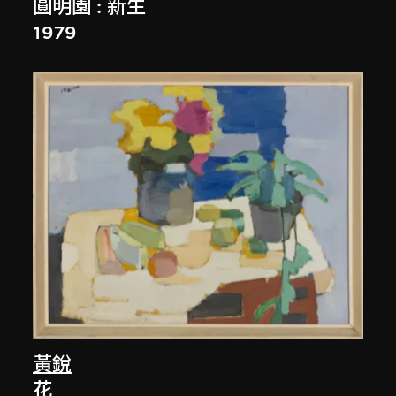
圓明園 : 新生
1979
黃銳
花