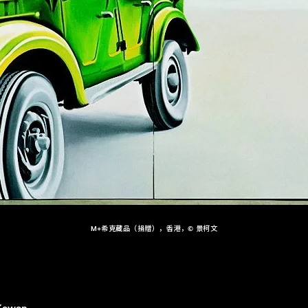
M+希克藏品（捐贈），香港，© 景柯文