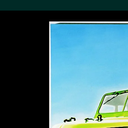
搜索M+藏品
Sea
19,052个结果
进一步筛选
关于M+藏品
探索世界顶级的二十及二十
一世纪视觉文化藏品。