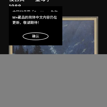
1988
本网站使用「Cookies」为你
提供最好的网站体验。
M+藏品的简体中文内容仍在
了解更多
更新，敬请期待！
明白
确认
王磊夫
回聲
1981