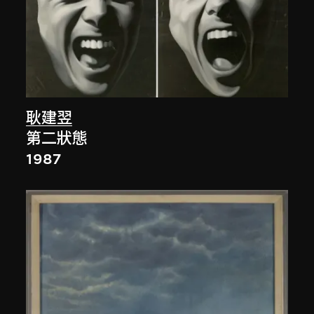
耿建翌
第二狀態
1987