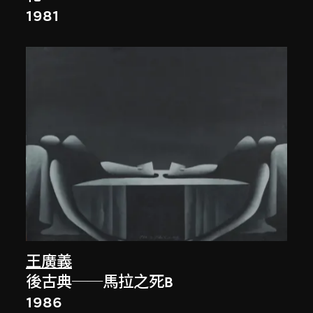
1981
王廣義
後古典──馬拉之死B
1986