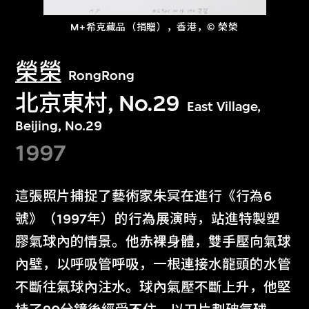
M+希克藏品（捐贈），香港，© 榮榮
榮榮
RongRong
北京東村, No.29
East Village,
Beijing, No.29
1997
這張照片捕捉了藝術家朱冥在進行《行為6
號》（1997年）的行為展演時，站進特製塑
膠氣球內的情景。他赤裸身體，雙手壓向氣球
內壁，以呼吸管呼吸，一根連接水龍頭的水管
不斷往氣球內注水。球內氣壓不斷上升，他堅