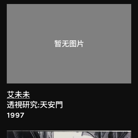
艾未未
透視研究:天安門
1997