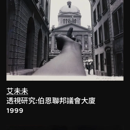
艾未未
透視研究:伯恩聯邦議會大廈
1999