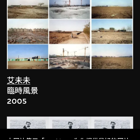
艾未未
臨時風景
2005