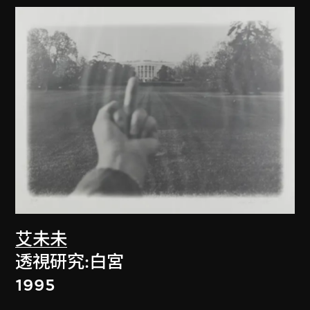
艾未未
透視研究:白宮
1995