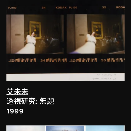
艾未未
透視研究: 無題
1999