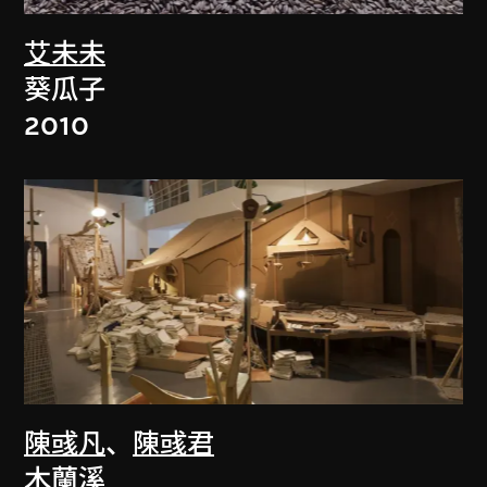
艾未未
葵瓜子
2010
陳彧凡
、
陳彧君
木蘭溪