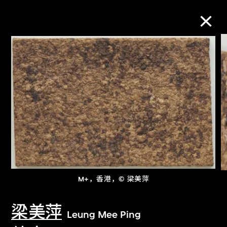
M+藏品
进一步筛选
搜索
关于M+藏品
M+，香港，© 梁美萍
探索世界顶级的二十及二十一世纪视觉
文化藏品。
梁美萍
Leung Mee Ping