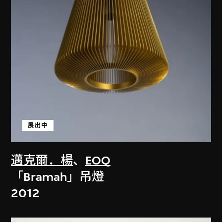
展出中
邁克爾．楊
、
EOQ
「Bramah」吊燈
2012