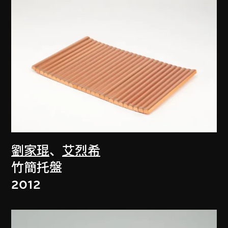
劉家琨
、
艾烈希
竹簡托盤
2012