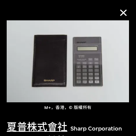
M+藏品
进一步筛选
搜索
关于M+藏品
M+，香港，© 版權所有
探索世界顶级的二十及二十一世纪视觉
文化藏品。
夏普株式會社
Sharp Corporation