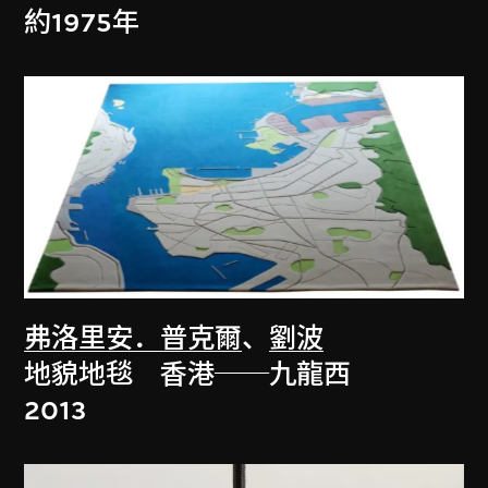
約1975年
弗洛里安．普克爾
、
劉波
地貌地毯 香港──九龍西
2013