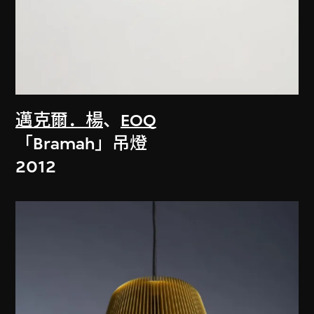
邁克爾．楊
、
EOQ
「Bramah」吊燈
2012