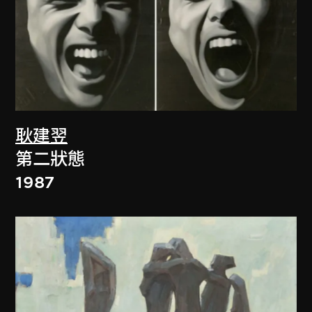
耿建翌
第二狀態
1987