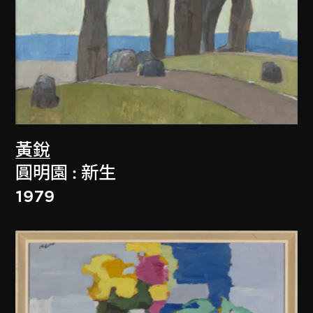
黃銳
圓明園 : 新生
1979