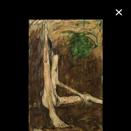
M+藏品
进一步筛选
搜索
关于M+藏品
探索世界顶级的二十及二十一世纪视觉
文化藏品。