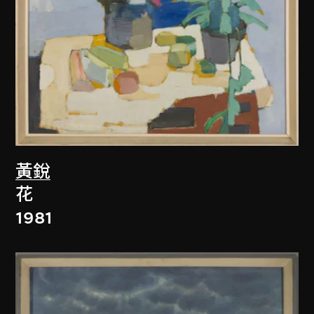
黃銳
花
1981