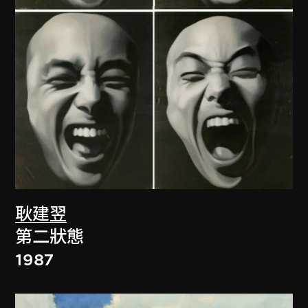
耿建翌
第二狀態
1987