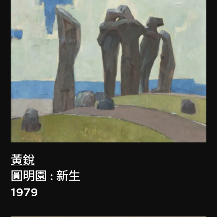
黃銳
圓明園 : 新生
1979