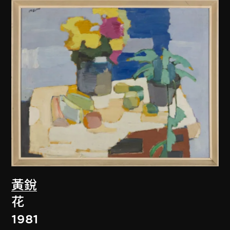
黃銳
花
1981