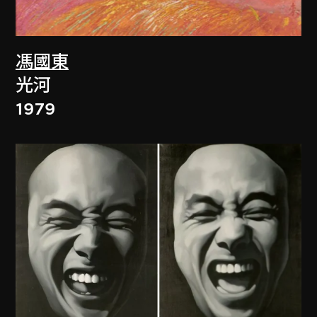
馮國東
光河
1979