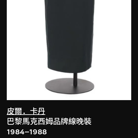
皮爾．卡丹
巴黎馬克西姆品牌線晚裝
1984–1988