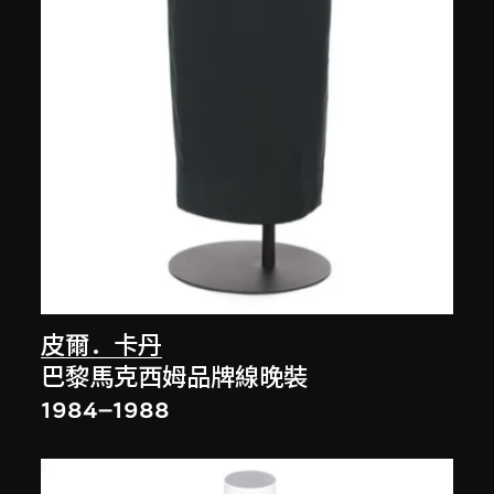
皮爾．卡丹
巴黎馬克西姆品牌線晚裝
1984–1988