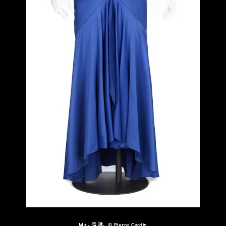
M+，香港，© Pierre Cardin