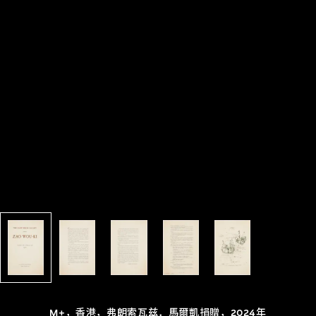
M+，香港，弗朗索瓦兹．馬爾凱捐贈，2024年