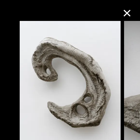
M+藏品
进一步筛选
搜索
关于M+藏品
探索世界顶级的二十及二十一世纪视觉
文化藏品。