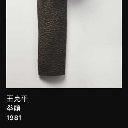
王克平
拳頭
1981