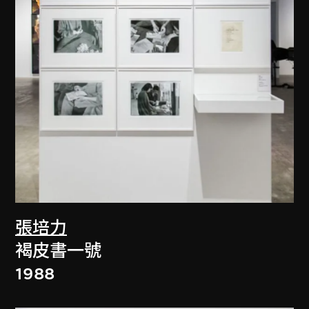
張培力
褐皮書一號
1988