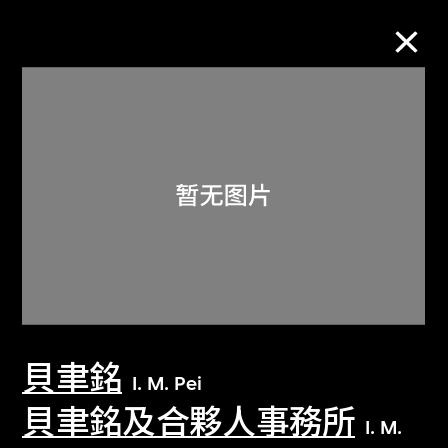
M+藏品
进一步筛选
搜索
关于M+藏品
貝聿銘
探索世界顶级的二十及二十一世纪视觉
I. M. Pei
文化藏品。
貝聿銘及合夥人事務所
I. M.