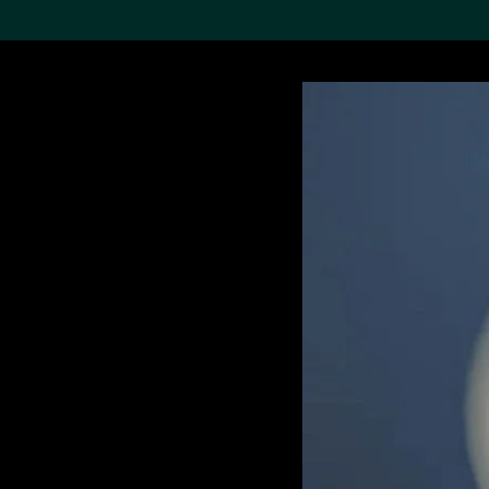
搜索M+藏品
Sea
19,052个结果
进一步筛选
关于M+藏品
探索世界顶级的二十及二十
一世纪视觉文化藏品。