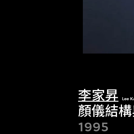
李家昇
Lee K
顏儀結構
1995