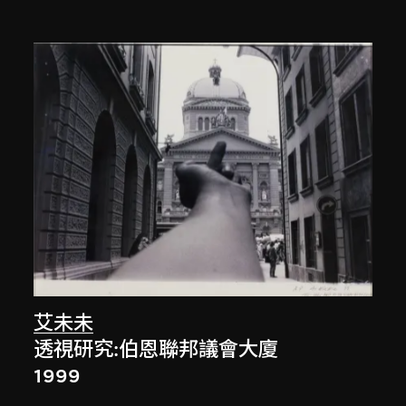
艾未未
透視研究:伯恩聯邦議會大廈
1999