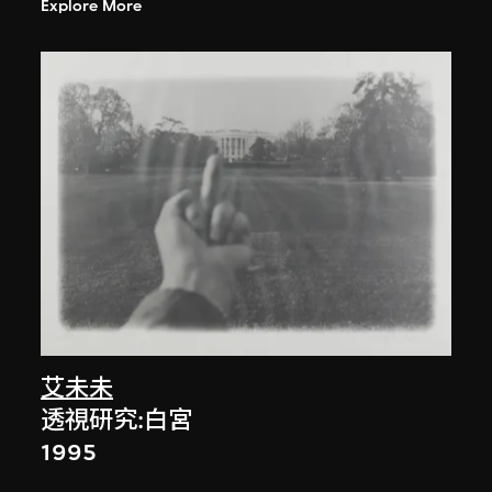
Explore More
艾未未
透視研究:白宮
1995