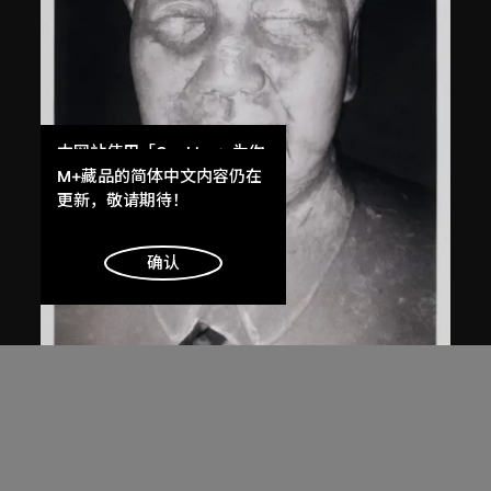
本网站使用「Cookies」为你
提供最好的网站体验。
M+藏品的简体中文内容仍在
了解更多
更新，敬请期待！
明白
确认
白宜洛
無題