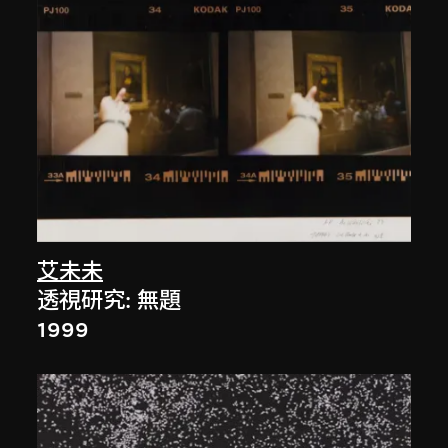
艾未未
透視研究: 無題
1999