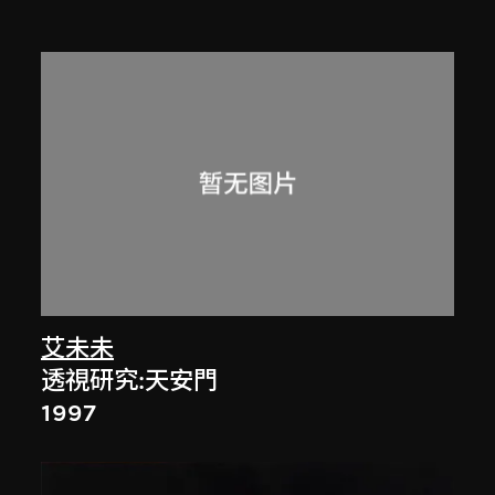
艾未未
透視研究:天安門
1997