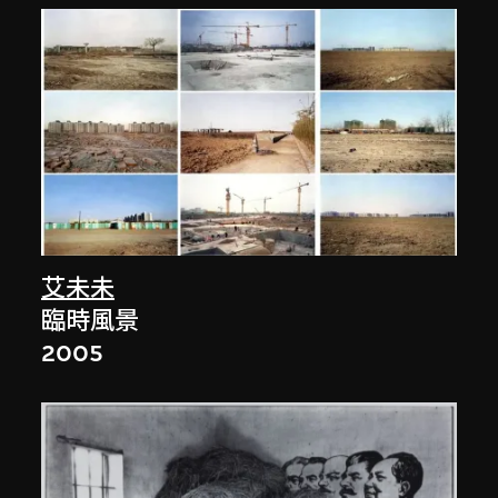
艾未未
臨時風景
2005