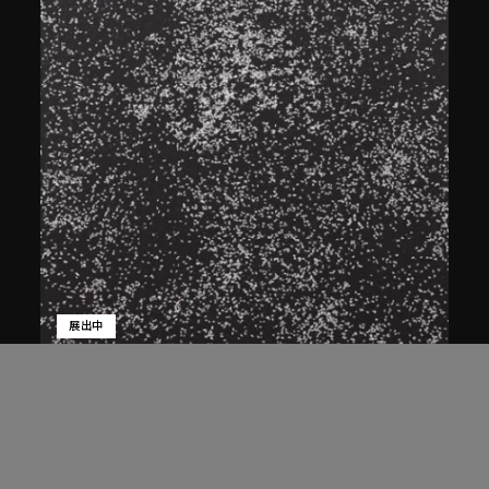
展出中
白宜洛
蒼蠅
2001