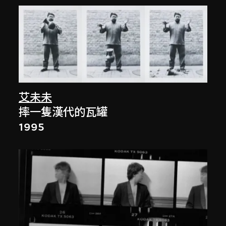
艾未未
摔一隻漢代的瓦罐
1995