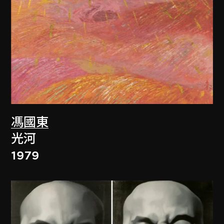
馮國東
光河
1979