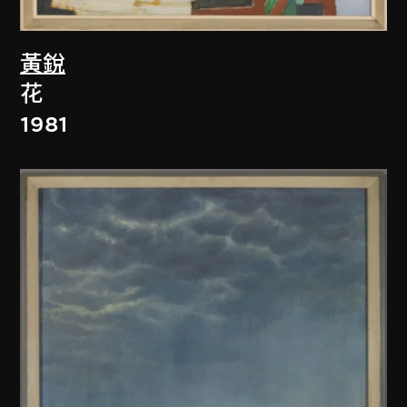
黃銳
花
1981