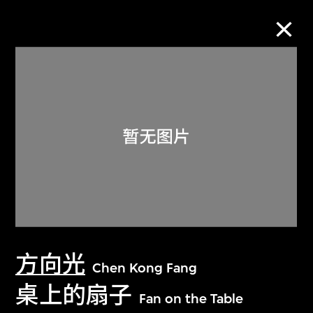
M+藏品
进一步筛选
搜索
关于M+藏品
方向光
探索世界顶级的二十及二十一世纪视觉
Chen Kong Fang
文化藏品。
桌上的扇子
Fan on the Table