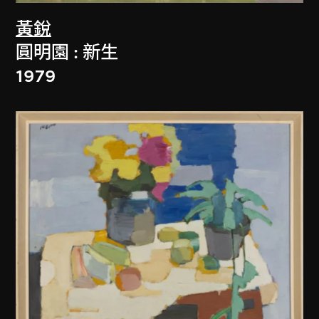
黃銳
圓明園 : 新生
1979