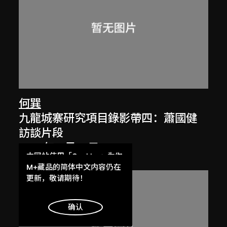
何巽
九龍城寨研究項目錄影帶四：蕭國健
訪談片段
1991年11月19日
本网站使用「Cookies」为你
提供最好的网站体验。
M+藏品的简体中文内容仍在
了解更多
更新，敬请期待！
明白
确认