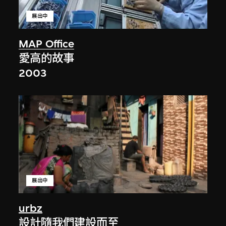
展出中
MAP Office
愛高的故事
2003
展出中
urbz
設計隨我們建設而至