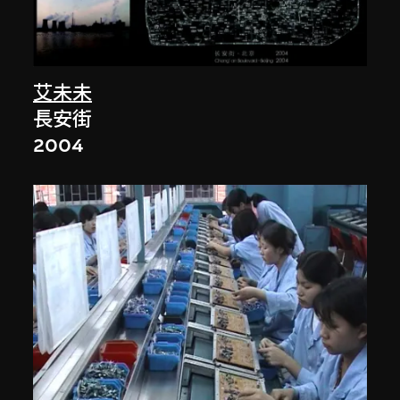
艾未未
長安街
2004