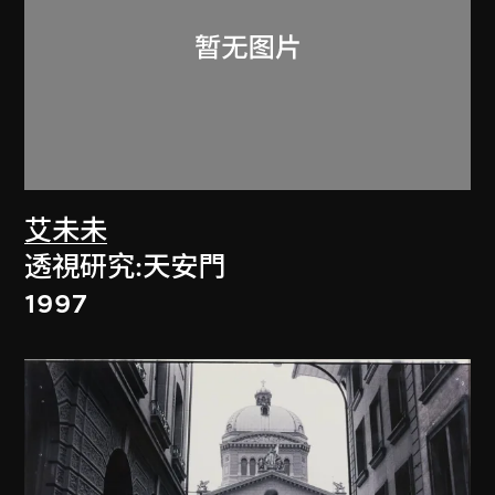
艾未未
透視研究:天安門
1997