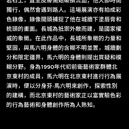
岩石上，直至皮膚開始破損流血；他大部時間
獨行，偶然會遇到路人。這場展演亦有拍成彩
色錄像，錄像開頭捕捉了他在城牆下塗唇膏和
梳頭的畫面。長城為抵禦外敵而建，是國家權
威的象徵。在此作品中，長城所象徵的力量和
堅固，與馬六明身體的含糊不明並置，城牆劃
分和限定疆界，馬六明的身體則提出質疑和模
糊分野。身為1990年代初前衛藝術家群體北
京東村的成員，馬六明在北京東村進行行為展
演時，便以分身芬·馬六明來創作，探索性別
的建構，而北京東村的藝術家正以富實驗色彩
的行為藝術和身體創作所為人熟知。