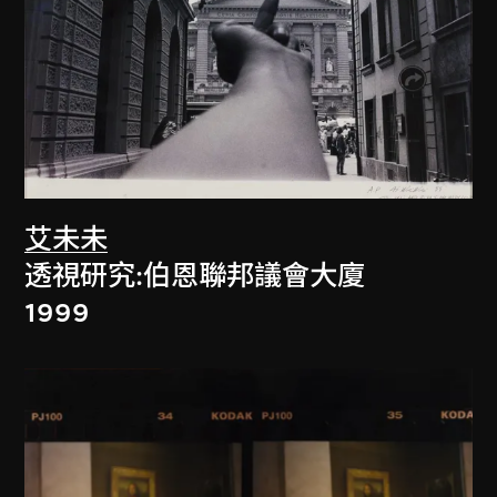
艾未未
透視研究:伯恩聯邦議會大廈
1999