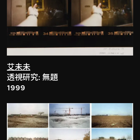
艾未未
透視研究: 無題
1999