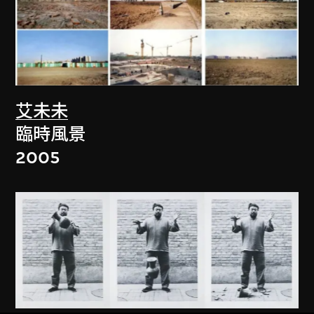
艾未未
臨時風景
2005