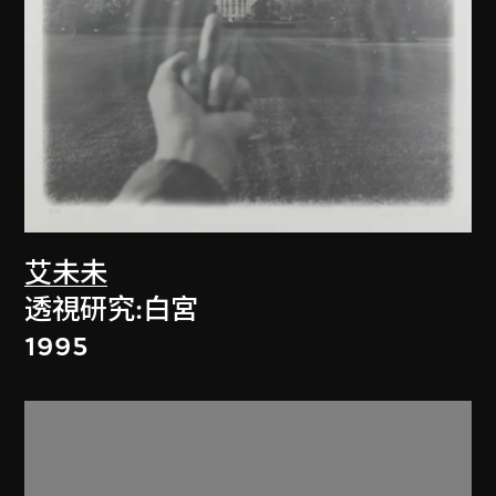
艾未未
透視研究:白宮
1995